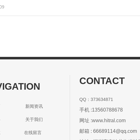
09
CONTACT
VIGATION
QQ：373634871
首页 新闻资讯
手机 :13560788678
中心 关于我们
网址 :
www.hitral.com
邮箱 : 66689114@qq.com
方式 在线留言