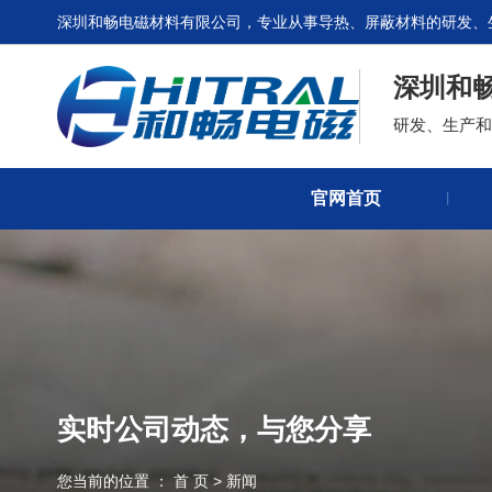
深圳和畅电磁材料有限公司，专业从事导热、屏蔽材料的研发、
深圳和
研发、生产
官网首页
丨
实时公司动态，与您分享
您当前的位置 ： 首 页
>
新闻