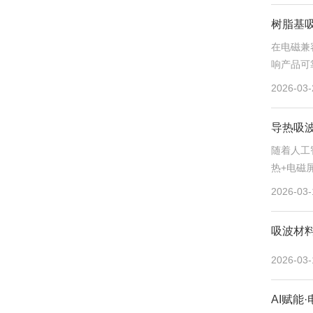
树脂基
在电磁兼
响产品可
2026-03-
导热吸
随着人工
热+电磁
技术落地
2026-03-
吸波材
2026-03-
AI赋