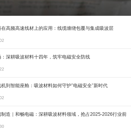
料在高频高速线材上的应用：线缆缠绕包覆与集成吸波层
02
畅：深耕吸波材料十四年，筑牢电磁安全防线
22
战机到智能座舱：吸波材料如何守护"电磁安全"新时代
02
制造｜和畅电磁：深耕吸波材料领域，抢占2025-2026行业前
30