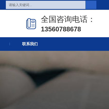
全国咨询电话：
页
热销产品
新闻在线
13560788678
们
联系方式
在线留言
联系我们
丨