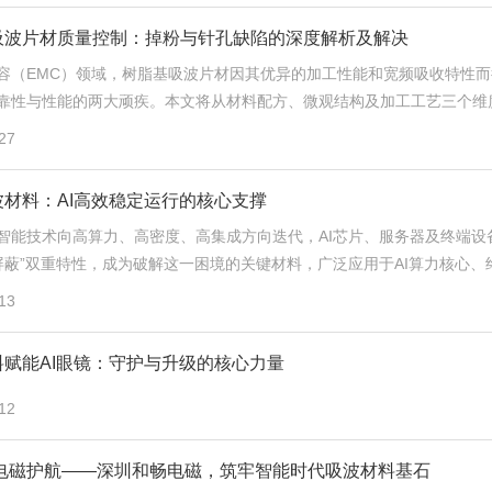
吸波片材质量控制：掉粉与针孔缺陷的深度解析及解决
容（EMC）领域，树脂基吸波片材因其优异的加工性能和宽频吸收特性而得
靠性与性能的两大顽疾。本文将从材料配方、微观结构及加工工艺三个维
27
波材料：AI高效稳定运行的核心支撑
智能技术向高算力、高密度、高集成方向迭代，AI芯片、服务器及终端设
屏蔽”双重特性，成为破解这一困境的关键材料，广泛应用于AI算力核心、
与产业升级。
13
料赋能AI眼镜：守护与升级的核心力量
12
能·电磁护航——深圳和畅电磁，筑牢智能时代吸波材料基石